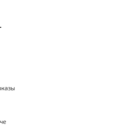
-
оказы
че