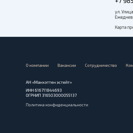
+7 98
ул. Улица
Ежедневн
Карта пр
О компании
Вакансии
Сотрудничество
Ко
АН «Манхэттен эстейт»
ИНН 616711844693
ОГРНИП 316503000055137
Политика конфиденциальности