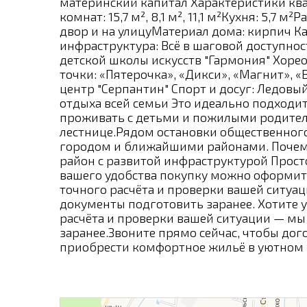
материнский капитал Характеристики кв
комнат: 15,7 м², 8,1 м², 11,1 м²Кухня: 5,7 
двор и на улицуМатериал дома: кирпич Ка
инфраструктура: Всё в шаговой доступно
детской школы искусств "Гармония" Хоре
точки: «Пятерочка», «Дикси», «Магнит»,
центр "Серпантин" Спорт и досуг: Ледовы
отдыха всей семьи Это идеально подходи
проживать с детьми и пожилыми родител
лестнице.Рядом остановки общественного
городом и ближайшими районами. Почему
район с развитой инфраструктурой Прос
вашего удобства покупку можно оформить 
точного расчёта и проверки вашей ситуац
документы подготовить заранее. Хотите 
расчёта и проверки вашей ситуации — мы
заранее.Звоните прямо сейчас, чтобы дог
приобрести комфортное жильё в уютном р