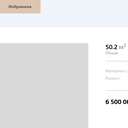
Избранное
2
50.2
м
Общая
Материал с
Ремонт:
6 500 0