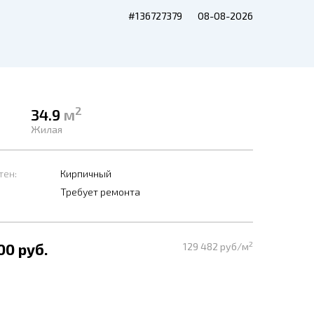
#136727379
08-08-2026
2
34.9
м
Жилая
тен:
Кирпичный
Требует ремонта
2
00 руб.
129 482 руб/м