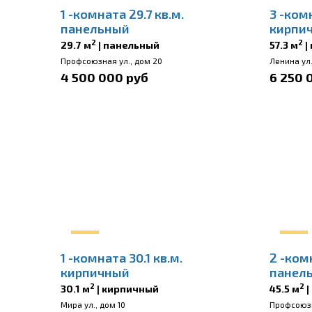
1 -комната 29.7 кв.м.
3 -комн
панельный
кирпи
2
2
29.7 м
| панельный
57.3 м
|
Профсоюзная ул., дом 20
Ленина ул.
4 500 000 руб
6 250 
1 -комната 30.1 кв.м.
2 -ком
кирпичный
панел
2
2
30.1 м
| кирпичный
45.5 м
|
Мира ул., дом 10
Профсоюзн