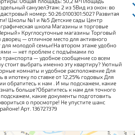
артиры: Общая площадь: 50,2 м²Площадь
м²Раздельный санузелЭтаж: 2 из 5Вид из окон: во
дастровый номер: 50:26:0100301:5027 Развитая
сти! Школы №1 и №5 Детские сады Центр
ографическая школа Магазины и торговые
 «Верный» Круглосуточные магазины Торговый
й дворец — отличное место для активного
т для молодой семьи!На втором этаже удобно
ями — нет проблем с подъёмами по
 транспорта — удобное сообщение со всем
 стоит выбрать именно эту квартиру? Уютный
торные комнаты и удобное расположение Для
в ипотеку по ставке от 12,25% годовых Для
ии обратитесь к нам . И мы подскажем, какие
узнать больше?Обратитесь к нам для точного
 подскажем, какие документы подготовить
овориться о просмотре! Не упустите шанс
айоне! Арт. 136727379