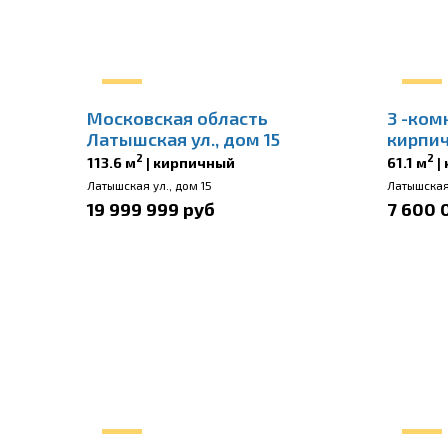
Московская область
3 -комн
Латышская ул., дом 15
кирпи
2
2
113.6 м
| кирпичный
61.1 м
|
Латышская ул., дом 15
Латышская 
19 999 999 руб
7 600 